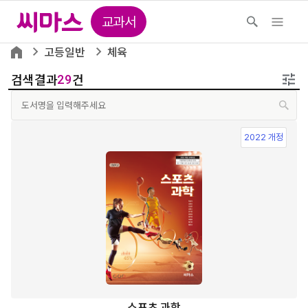
교과서
고등일반
체육
검색결과
건
29
2022 개정
스포츠 과학