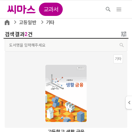
교과서
고등일반
기타
검색결과
건
2
기타
고등학교 생활 금융