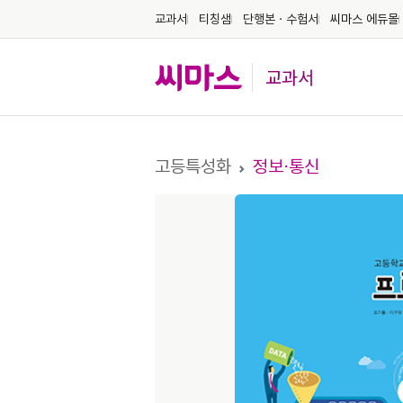
교과서
티칭샘
단행본ㆍ수험서
씨마스 에듀몰
교과서
고등특성화
정보⋅통신