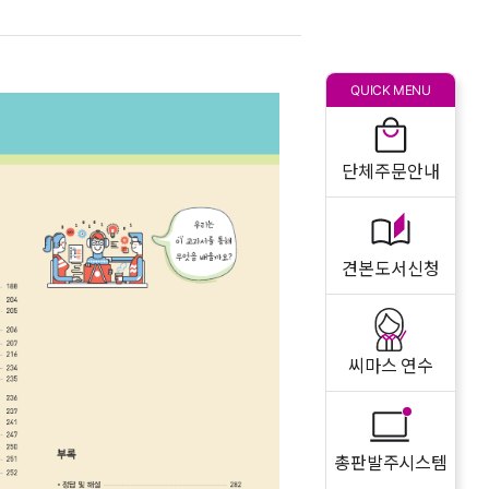
QUICK MENU
단체주문안내
견본도서신청
씨마스 연수
총판발주시스템