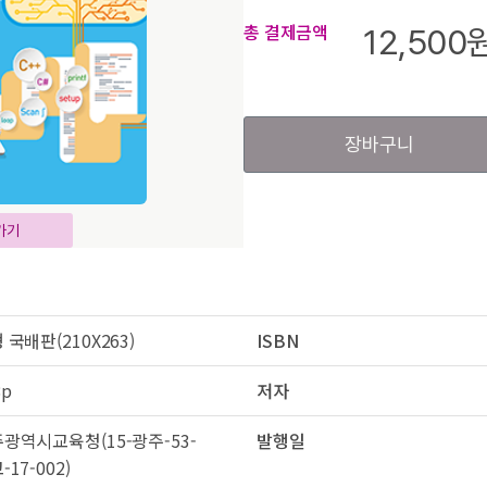
총 결제금액
12,500
장바구니
가기
 국배판(210X263)
ISBN
8p
저자
광역시교육청(15-광주-53-
발행일
-17-002)